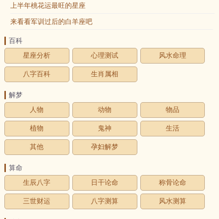
上半年桃花运最旺的星座
来看看军训过后的白羊座吧
百科
星座分析
心理测试
风水命理
八字百科
生肖属相
解梦
人物
动物
物品
植物
鬼神
生活
其他
孕妇解梦
算命
生辰八字
日干论命
称骨论命
三世财运
八字测算
风水测算