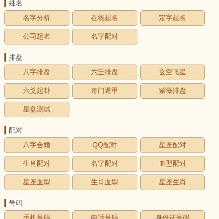
姓名
名字分析
在线起名
定字起名
公司起名
名字配对
排盘
八字排盘
六壬排盘
玄空飞星
六爻起卦
奇门遁甲
紫薇排盘
星盘测试
配对
八字合婚
QQ配对
星座配对
生肖配对
名字配对
血型配对
星座血型
生肖血型
星座生肖
号码
手机号码
电话号码
身份证号码