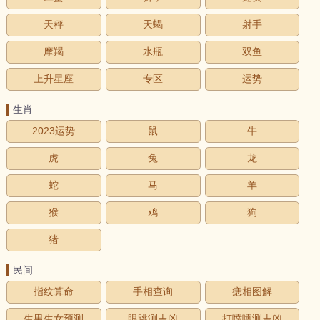
天秤
天蝎
射手
摩羯
水瓶
双鱼
上升星座
专区
运势
生肖
2023运势
鼠
牛
虎
兔
龙
蛇
马
羊
猴
鸡
狗
猪
民间
指纹算命
手相查询
痣相图解
生男生女预测
眼跳测吉凶
打喷嚏测吉凶