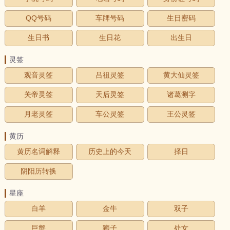
QQ号码
车牌号码
生日密码
生日书
生日花
出生日
灵签
观音灵签
吕祖灵签
黄大仙灵签
关帝灵签
天后灵签
诸葛测字
月老灵签
车公灵签
王公灵签
黄历
黄历名词解释
历史上的今天
择日
阴阳历转换
星座
白羊
金牛
双子
巨蟹
狮子
处女