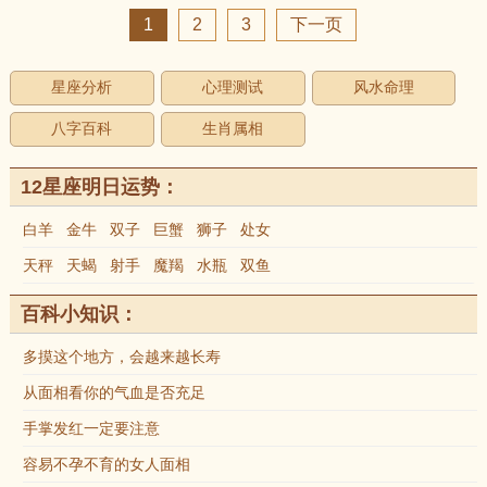
1
2
3
下一页
星座分析
心理测试
风水命理
八字百科
生肖属相
12星座明日运势：
白羊
金牛
双子
巨蟹
狮子
处女
天秤
天蝎
射手
魔羯
水瓶
双鱼
百科小知识：
多摸这个地方，会越来越长寿
从面相看你的气血是否充足
手掌发红一定要注意
容易不孕不育的女人面相