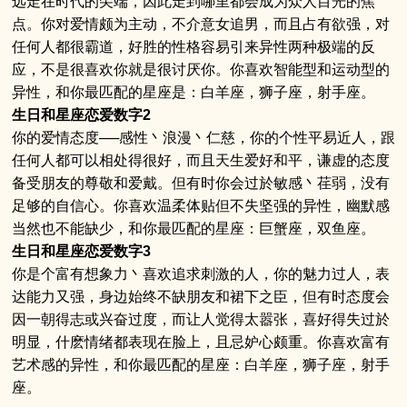
远走在时代的尖端，因此走到哪里都会成为众人目光的焦
点。你对爱情颇为主动，不介意女追男，而且占有欲强，对
任何人都很霸道，好胜的性格容易引来异性两种极端的反
应，不是很喜欢你就是很讨厌你。你喜欢智能型和运动型的
异性，和你最匹配的星座是：白羊座，狮子座，射手座。
生日和星座恋爱数字2
你的爱情态度──感性丶浪漫丶仁慈，你的个性平易近人，跟
任何人都可以相处得很好，而且天生爱好和平，谦虚的态度
备受朋友的尊敬和爱戴。但有时你会过於敏感丶荏弱，没有
足够的自信心。你喜欢温柔体贴但不失坚强的异性，幽默感
当然也不能缺少，和你最匹配的星座：巨蟹座，双鱼座。
生日和星座恋爱数字3
你是个富有想象力丶喜欢追求刺激的人，你的魅力过人，表
达能力又强，身边始终不缺朋友和裙下之臣，但有时态度会
因一朝得志或兴奋过度，而让人觉得太嚣张，喜好得失过於
明显，什麽情绪都表现在脸上，且忌妒心颇重。你喜欢富有
艺术感的异性，和你最匹配的星座：白羊座，狮子座，射手
座。