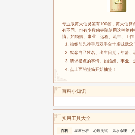
专业版黄大仙灵签有100签，黄大仙
有不同。也有少数佛寺院使用这种签种
情。如婚姻、事业、运程、流年、工作、财
1. 抽签前先净手后双手合十虔诚默念
2. 默念自己姓名、出生日期，年龄
3. 请求指点的事情。如婚姻、事业、运程
4. 点上面的签筒开始抽签！
百科小知识
实用工具大全
百科
星座分析
心理测试
风水命理
八