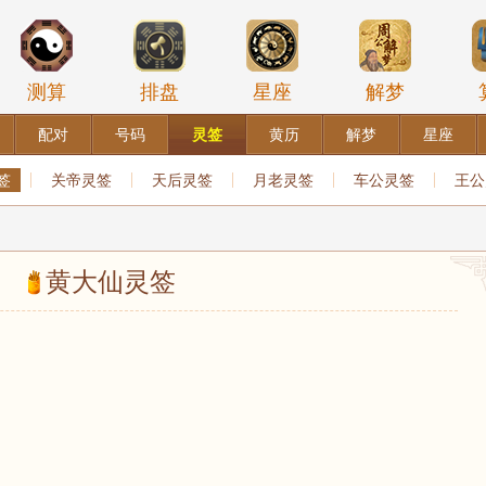
测算
排盘
星座
解梦
配对
号码
灵签
黄历
解梦
星座
签
关帝灵签
天后灵签
月老灵签
车公灵签
王公
黄大仙灵签