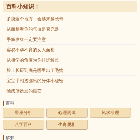
百科小知识：
多摸这个地方，会越来越长寿
从面相看你的气血是否充足
手掌发红一定要注意
容易不孕不育的女人面相
从相学的角度为你排忧解难
脸上长斑到底是哪里出了毛病
宝宝手相透漏出的身体小秘密
除痣所诱发的癌变
百科
星座分析
心理测试
风水命理
八字百科
生肖属相
解梦