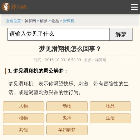
当前位置：
神算网
>
解梦
>
物品
> 滑翔机
梦见滑翔机怎么回事？
时间：2016-10-03 16:58:09 来源：神算网
1. 梦见滑翔机的周公解梦：
梦见滑翔机，表示你渴望快乐、刺激，带有冒险性的生
活，或是渴望刺激兴奋的性行为。
人物
动物
物品
植物
鬼神
生活
其他
孕妇解梦