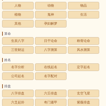
人物
动物
物品
植物
鬼神
生活
其他
孕妇解梦
算命
生辰八字
日干论命
称骨论命
三世财运
八字测算
风水测算
姓名
名字分析
在线起名
定字起名
公司起名
名字配对
排盘
八字排盘
六壬排盘
玄空飞星
六爻起卦
奇门遁甲
紫薇排盘