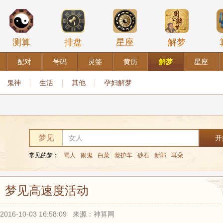
测算
排盘
星座
解梦
配对
号码
灵签
黄历
解梦
星座
鬼神
生活
其他
孕妇解梦
梦见
常见的梦：
骂人
闹鬼
白菜
救护车
砂石
新郎
耳朵
梦见高速度活动
016-10-03 16:58:09 来源：神算网