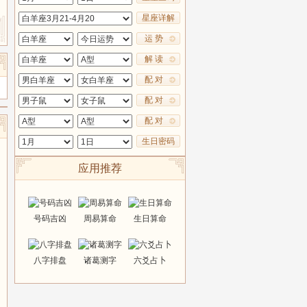
星座详解
运 势
解 读
配 对
配 对
配 对
生日密码
应用推荐
号码吉凶
周易算命
生日算命
八字排盘
诸葛测字
六爻占卜