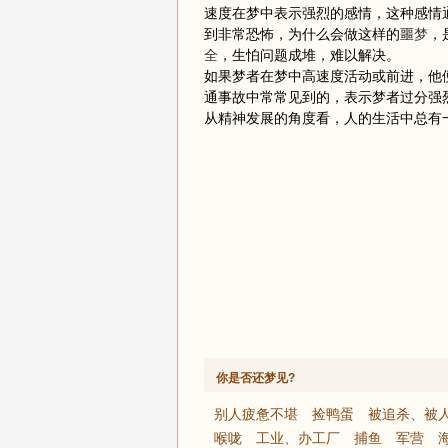
速度在梦中表示强烈的感情，这种感情
到非常恐怖，为什么会做这样的噩
梦
，
全
，生怕问题成堆，难以解决。
如果梦者在梦中高速度活动或前进，他
通事故中常常见到的，表示梦者过分强
从精神发展的角度看，人的生活中总有
你是否还梦见?
别人疲惫不堪
捡鸭蛋
被追杀、被
喉咙
工业、办工厂
捕鱼
军营