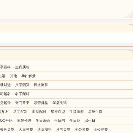
字百科
生肖属相
生活
其他
孕妇解梦
世财运
八字测算
风水测算
司起名
名字配对
爻起卦
奇门遁甲
紫薇排盘
星盘测试
肖配对
名字配对
血型配对
星座血型
生肖血型
星座生肖
QQ号码
车牌号码
生日密码
生日书
生日花
出生日
关帝灵签
天后灵签
诸葛测字
月老灵签
车公灵签
王公灵签