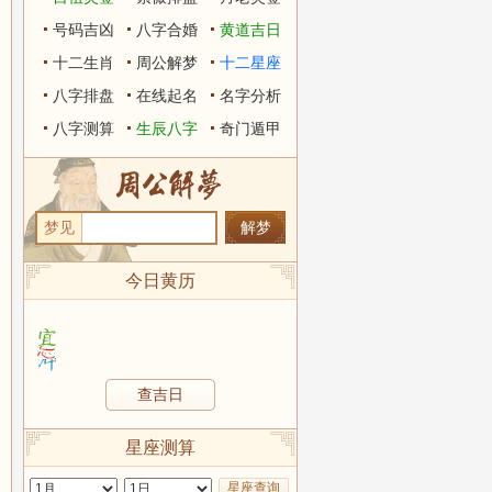
号码吉凶
八字合婚
黄道吉日
十二生肖
周公解梦
十二星座
八字排盘
在线起名
名字分析
八字测算
生辰八字
奇门遁甲
梦见
今日黄历
查吉日
星座测算
星座查询