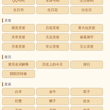
QQ号码
车牌号码
生日密码
生日书
生日花
出生日
灵签
观音灵签
吕祖灵签
黄大仙灵签
关帝灵签
天后灵签
诸葛测字
月老灵签
车公灵签
王公灵签
黄历
黄历名词解释
历史上的今天
择日
阴阳历转换
星座
白羊
金牛
双子
巨蟹
狮子
处女