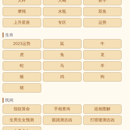
天秤
天蝎
射手
摩羯
水瓶
双鱼
上升星座
专区
运势
生肖
2023运势
鼠
牛
虎
兔
龙
蛇
马
羊
猴
鸡
狗
猪
民间
指纹算命
手相查询
痣相图解
生男生女预测
眼跳测吉凶
打喷嚏测吉凶