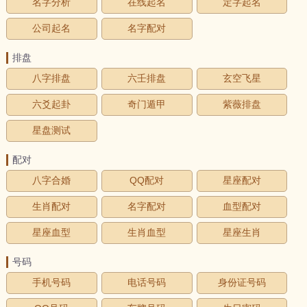
名字分析
在线起名
定字起名
公司起名
名字配对
排盘
八字排盘
六壬排盘
玄空飞星
六爻起卦
奇门遁甲
紫薇排盘
星盘测试
配对
八字合婚
QQ配对
星座配对
生肖配对
名字配对
血型配对
星座血型
生肖血型
星座生肖
号码
手机号码
电话号码
身份证号码