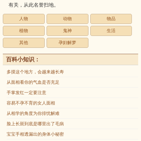
有关，从此名誉扫地。
人物
动物
物品
植物
鬼神
生活
其他
孕妇解梦
百科小知识：
多摸这个地方，会越来越长寿
从面相看你的气血是否充足
手掌发红一定要注意
容易不孕不育的女人面相
从相学的角度为你排忧解难
脸上长斑到底是哪里出了毛病
宝宝手相透漏出的身体小秘密