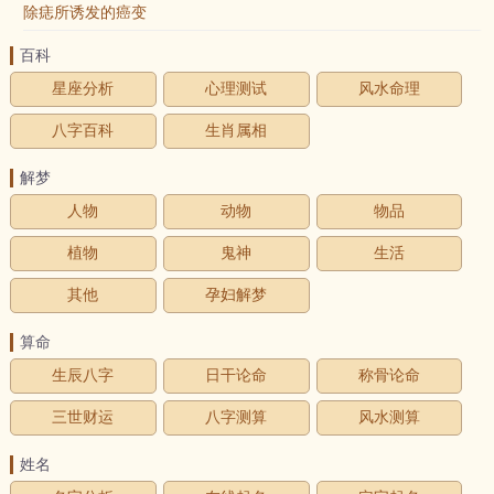
除痣所诱发的癌变
百科
星座分析
心理测试
风水命理
八字百科
生肖属相
解梦
人物
动物
物品
植物
鬼神
生活
其他
孕妇解梦
算命
生辰八字
日干论命
称骨论命
三世财运
八字测算
风水测算
姓名